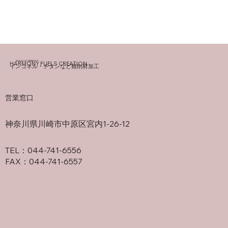
​株式会社共立電機製作所
HARMONY FUELS CREATION
インコネル・チタンなど難削材加工
営業窓口
神奈川県川崎市中原区宮内1-26-12
TEL：044-741-6556
FAX：044-741-6557