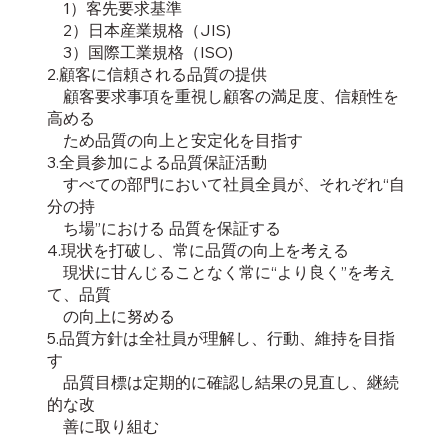
1）客先要求基準
2）日本産業規格（JIS)
3）国際工業規格（ISO)
2.顧客に信頼される品質の提供
顧客要求事項を重視し顧客の満足度、信頼性を
高める
ため品質の向上と安定化を目指す
3.全員参加による品質保証活動
すべての部門において社員全員が、それぞれ“自
分の持
ち場”における 品質を保証する
4.現状を打破し、常に品質の向上を考える
現状に甘んじることなく常に“より良く”を考え
て、品質
の向上に努める
5.品質方針は全社員が理解し、行動、維持を目指
す
品質目標は定期的に確認し結果の見直し、継続
的な改
善に取り組む