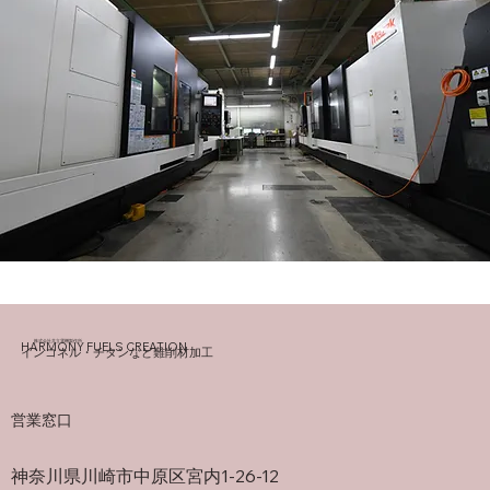
​株式会社共立電機製作所
HARMONY FUELS CREATION
インコネル・チタンなど難削材加工
営業窓口
神奈川県川崎市中原区宮内1-26-12