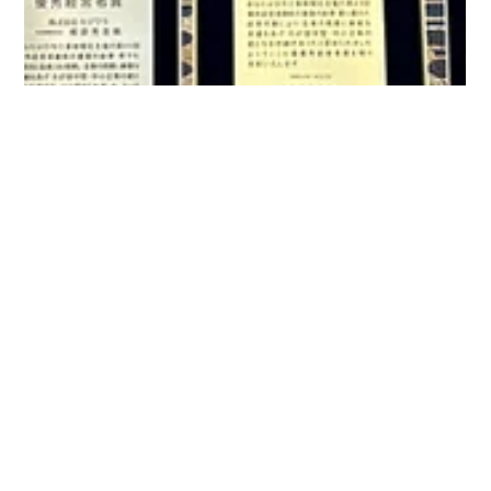
kyoritsudenki2024
2月11日
読了時間: 1分
日刊工業新聞社様主催 第43回 優秀経営
者賞 受賞のお知らせ
日刊工業新聞社様 第４３回優秀経営者顕彰にて代表取締役社長