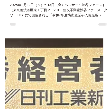
kyoritsudenki2024
2月11日
読了時間: 1分
展示会出展情報
2026年2月12日（木）〜13日（金）ベルサール渋谷ファースト
（東京都渋谷区東１丁目２−２０ 住友不動産渋谷ファーストタ
ワー B1）にて開催される「令和7年度防衛産業参入促進展（中
小企業促進展）」 に出展いたします。皆さまのご来場を心より
お待ちしております。 https://www.atla-
event.com/2025sme/wp-
content/themes/dist/pdf/r7_dipex_list.pdf