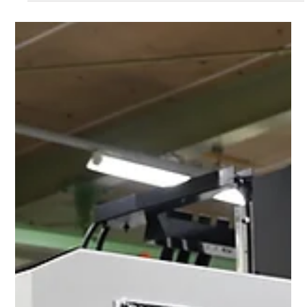
code=1704351361479774-H0M [VIP]
https://www.manufacturing-world.jp/tokyo/ja-jp/register.html?
code=1704351361573028-QPU ぜひお越しください。