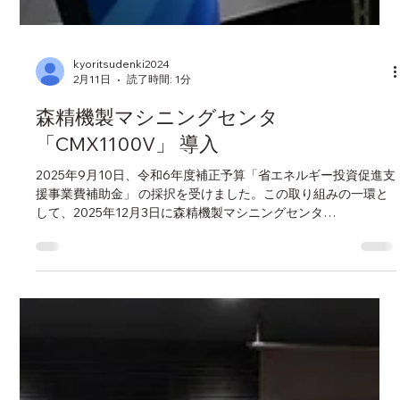
kyoritsudenki2024
2月11日
読了時間: 1分
森精機製マシニングセンタ
「CMX1100V」 導入
2025年9月10日、令和6年度補正予算「省エネルギー投資促進支
援事業費補助金」 の採択を受けました。この取り組みの一環と
して、2025年12月3日に森精機製マシニングセンタ
「CMX1100V」 が袋井工場に導入されました。生産効率と省エ
ネ性能の両立を図り、環境負荷の低減と競争力強化を進めてま
いります。 CMX1100Vを紹介する弊社が応援しているトライア
ルライダーの木村倭選手